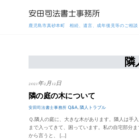
Skip
to
content
鹿児島市真砂本町 相続、遺言、成年後見等のご相談
隣
2021年2月12日
隣の庭の木について
Q&A
,
隣人トラブル
安田司法書士事務所
Ｑ.隣人の庭に、大きな木があります。隣人は手
まで入ってきて、困っています。私の自宅部分ま
から言うと、 […]