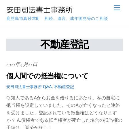
Skip
Men
to
content
鹿児島市真砂本町 相続、遺言、成年後見等のご相談
不動産登記
2021年4月21日
個人間での抵当権について
Q&A
,
不動産登記
安田司法書士事務所
Q.知人であるAからお金を借りるにあたり、私の自宅に
抵当権を設定していました。そのAが亡くなったと連絡
を受けました、登記されている抵当権はどうなります
か？ A.債権者である抵当権者が死亡した場合の抵当権の
手続は、返済が終 […]